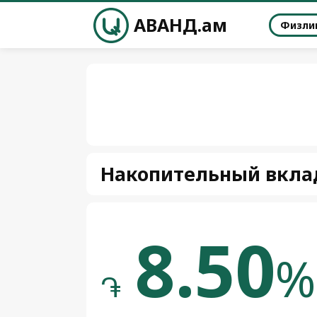
АВАНД.ам
Физли
Накопительный вкла
8.50
%
֏