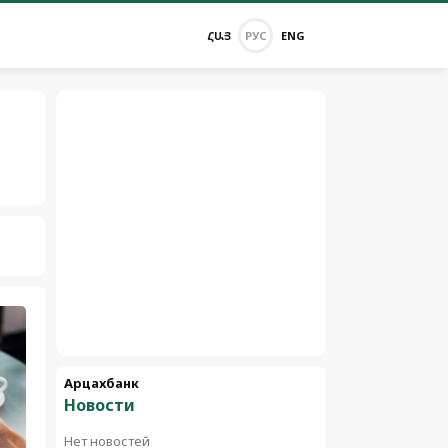
ՀԱՅ
РУС
ENG
Арцахбанк
Новости
Нет новостей