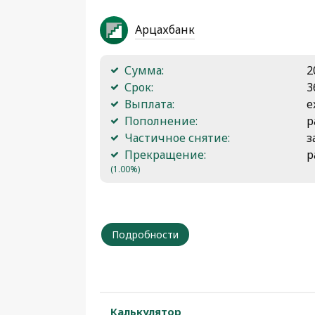
Арцахбанк
Сумма:
2
Срок:
3
Выплата:
е
Пополнение:
р
Частичное снятие:
з
Прекращение:
р
(1.00%)
Подробности
Калькулятор