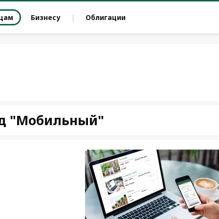
цам
Бизнесу
Облигации
д "Мобильный"