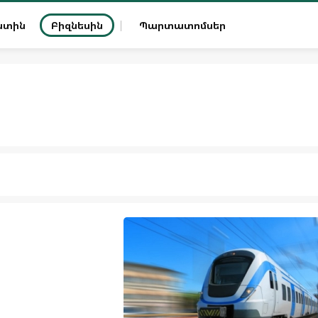
ատին
Բիզնեսին
Պարտատոմսեր