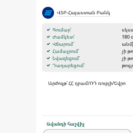
ՎՏԲ-Հայաստան Բանկ
Գումար՝
սկսա
Ժամկետ՝
180 
Վճարում՝
անմ
Համալրում՝
չի թ
Նվազեցում՝
չի թ
Դադարեցում՝
թույ
Արժույթ՝ ՀՀ դրամ/ՌԴ ռուբլի/Եվրո
Ավանդի հաշվիչ