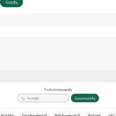
Բաժանորդագրվել
Հաստատել
Բանկեր
Երաշխավորում
Փոխհատուցում
Գովազդ
ՀՏՀ