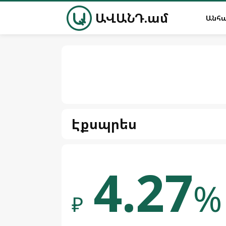
ԱՎԱՆԴ.ամ
Անհ
Էքսպրես
4.27
%
₽