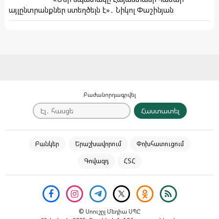
այլընտրանքներ ստեղծելն է»․ Նիկոլ Փաշինյան
Բաժանորդագրվել
Հաստատել
Բանկեր
Երաշխավորում
Փոխհատուցում
Գովազդ
ՀՏՀ
© Սոուշըլ Մեդիա ՍՊԸ