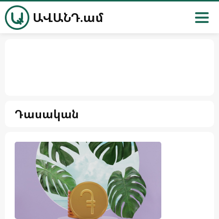
ԱՎԱՆԴ.ամ
Դասական